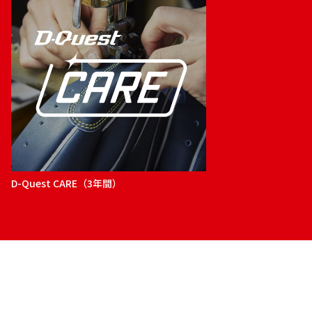
D-Quest CARE（3年間）