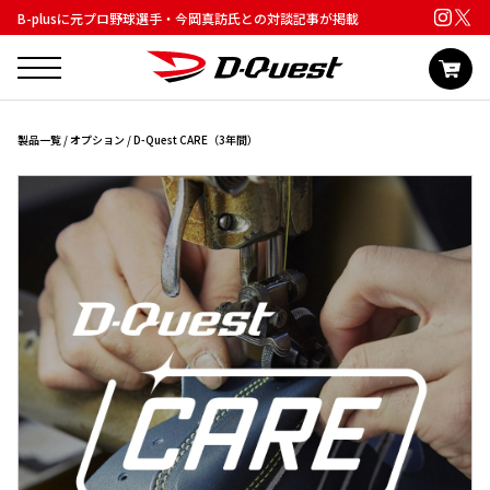
B-plusに元プロ野球選手・今岡真訪氏との対談記事が掲載
製品一覧
/
オプション
/ D-Quest CARE（3年間）