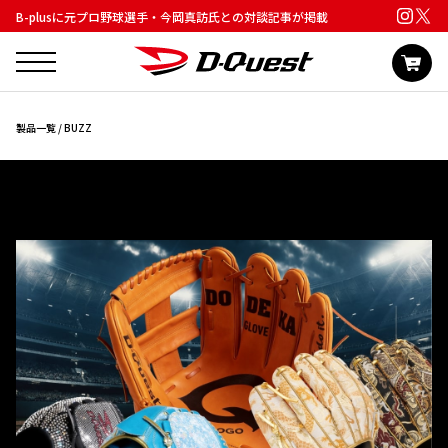
B-plusに元プロ野球選手・今岡真訪氏との対談記事が掲載
製品一覧
/ BUZZ