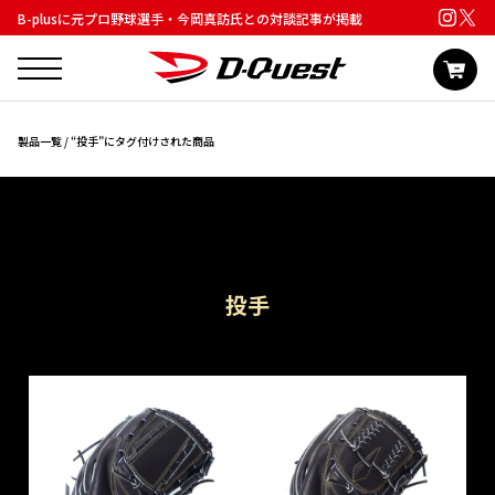
B-plusに元プロ野球選手・今岡真訪氏との対談記事が掲載
製品一覧
/ “投手”にタグ付けされた商品
投手